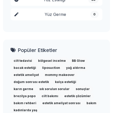
Yüz Germe
0
Popüler Etiketler
cilt tedavisi
bölgesel incelme
BB Glow
bacak estetiği
liposuction
yağ aldırma
estetik ameliyat
mommy makeover
doğum sonrası estetik
kalça estetiği
karın germe
sık sorulan sorular
sonuçlar
brezilya popo
cilt bakımı
estetik çözümler
bakım rehberi
estetik ameliyat sonrası
bakım
kadınlarda yaş