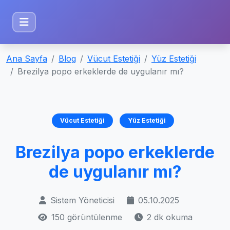
Ana Sayfa
Blog
Vücut Estetiği
Yüz Estetiği
Brezilya popo erkeklerde de uygulanır mı?
Vücut Estetiği
Yüz Estetiği
Brezilya popo erkeklerde
de uygulanır mı?
Sistem Yöneticisi
05.10.2025
150 görüntülenme
2 dk okuma