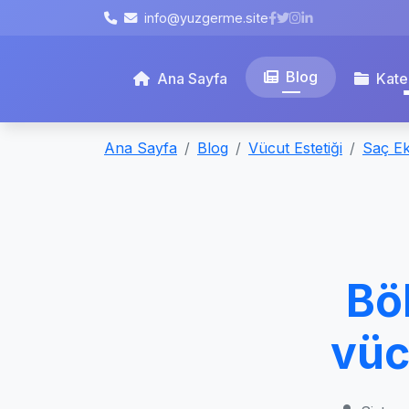
info@yuzgerme.site
Blog
Ana Sayfa
Kate
Ana Sayfa
Blog
Vücut Estetiği
Saç Ek
Bö
vüc