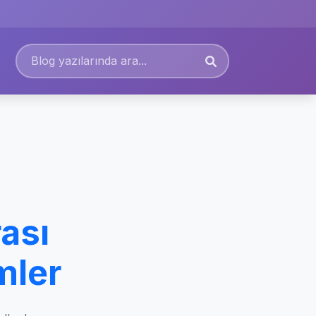
ası
mler