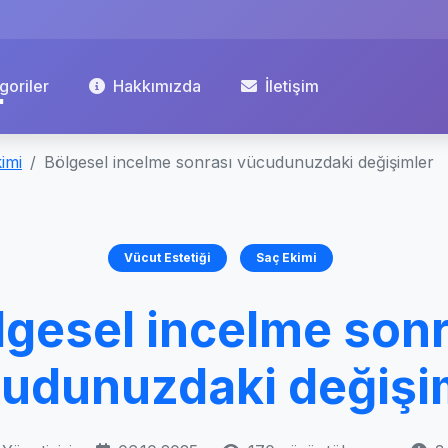
goriler
Hakkımızda
İletişim
imi
Bölgesel incelme sonrası vücudunuzdaki değişimler
Vücut Estetiği
Saç Ekimi
lgesel incelme sonr
udunuzdaki değişi