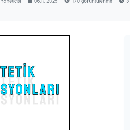
Yöneticisi
06.10.2025
170 görüntülenme
3