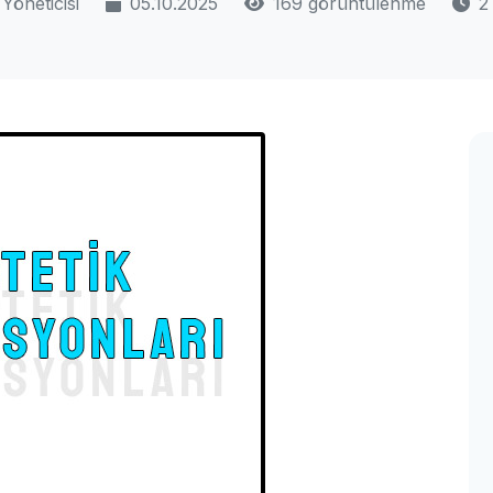
Yöneticisi
05.10.2025
169 görüntülenme
2