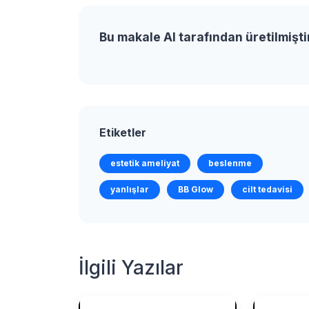
Bu makale AI tarafından üretilmişti
Etiketler
estetik ameliyat
beslenme
yanlışlar
BB Glow
cilt tedavisi
İlgili Yazılar