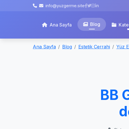
info@yuzgerme.site
Blog
Ana Sayfa
Kate
Ana Sayfa
Blog
Estetik Cerrahi
Yüz Es
BB G
d