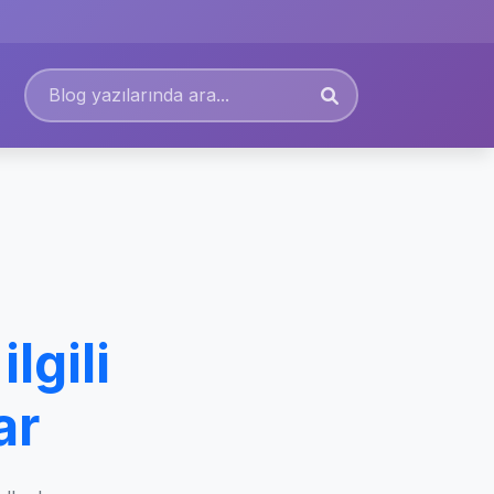
lgili
ar