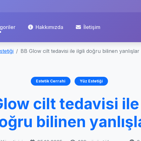
goriler
Hakkımızda
İletişim
tetiği
BB Glow cilt tedavisi ile ilgili doğru bilinen yanlışlar
Estetik Cerrahi
Yüz Estetiği
low cilt tedavisi ile i
oğru bilinen yanlışl