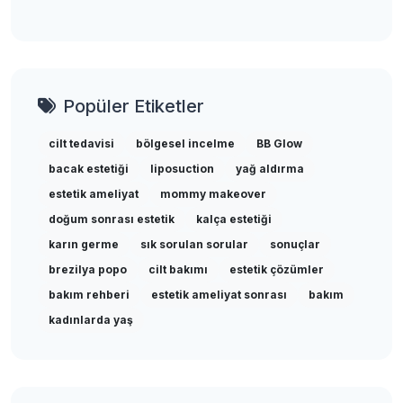
Popüler Etiketler
cilt tedavisi
bölgesel incelme
BB Glow
bacak estetiği
liposuction
yağ aldırma
estetik ameliyat
mommy makeover
doğum sonrası estetik
kalça estetiği
karın germe
sık sorulan sorular
sonuçlar
brezilya popo
cilt bakımı
estetik çözümler
bakım rehberi
estetik ameliyat sonrası
bakım
kadınlarda yaş