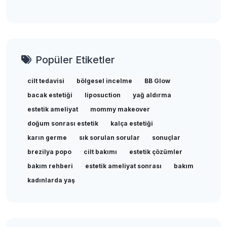
Popüler Etiketler
cilt tedavisi
bölgesel incelme
BB Glow
bacak estetiği
liposuction
yağ aldırma
estetik ameliyat
mommy makeover
doğum sonrası estetik
kalça estetiği
karın germe
sık sorulan sorular
sonuçlar
brezilya popo
cilt bakımı
estetik çözümler
bakım rehberi
estetik ameliyat sonrası
bakım
kadınlarda yaş