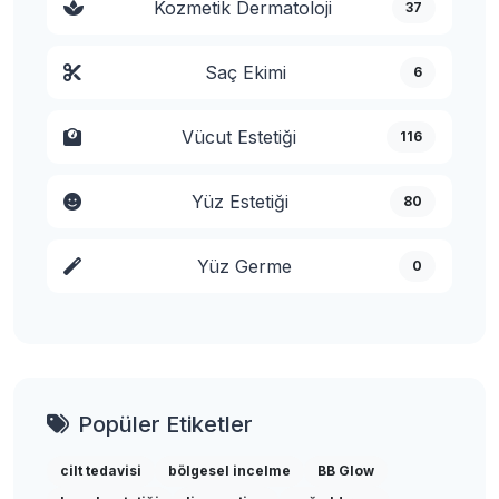
Kozmetik Dermatoloji
37
Saç Ekimi
6
Vücut Estetiği
116
Yüz Estetiği
80
Yüz Germe
0
Popüler Etiketler
cilt tedavisi
bölgesel incelme
BB Glow