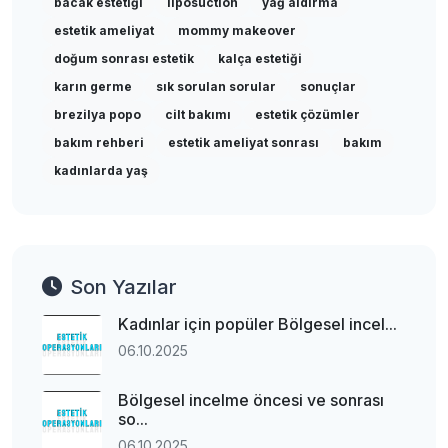
bacak estetiği
liposuction
yağ aldırma
estetik ameliyat
mommy makeover
doğum sonrası estetik
kalça estetiği
karın germe
sık sorulan sorular
sonuçlar
brezilya popo
cilt bakımı
estetik çözümler
bakım rehberi
estetik ameliyat sonrası
bakım
kadınlarda yaş
Son Yazılar
Kadınlar için popüler Bölgesel incel...
06.10.2025
Bölgesel incelme öncesi ve sonrası
so...
06.10.2025