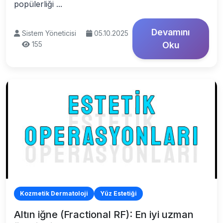
popülerliği ...
Devamını
Sistem Yöneticisi
05.10.2025
155
Oku
Kozmetik Dermatoloji
Yüz Estetiği
Altın iğne (Fractional RF): En iyi uzman