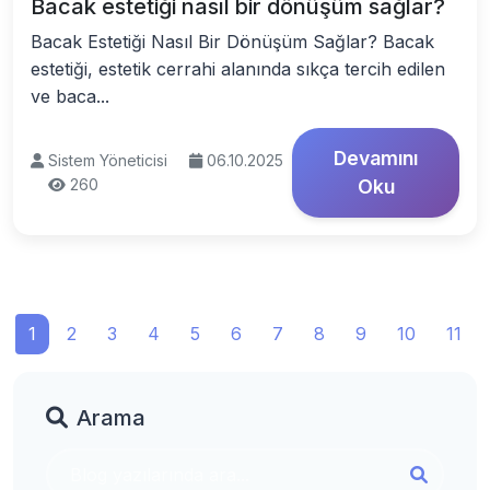
Bacak estetiği nasıl bir dönüşüm sağlar?
Bacak Estetiği Nasıl Bir Dönüşüm Sağlar? Bacak
estetiği, estetik cerrahi alanında sıkça tercih edilen
ve baca...
Devamını
Sistem Yöneticisi
06.10.2025
260
Oku
1
2
3
4
5
6
7
8
9
10
11
Arama