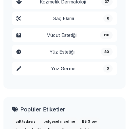
Kozmetik Dermatoloji
37
Saç Ekimi
6
Vücut Estetiği
116
Yüz Estetiği
80
Yüz Germe
0
Popüler Etiketler
cilt tedavisi
bölgesel incelme
BB Glow