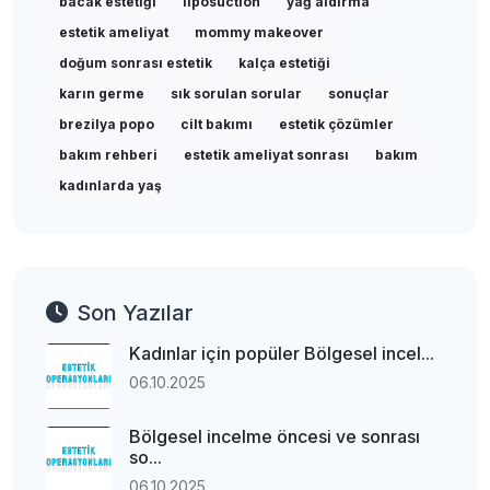
bacak estetiği
liposuction
yağ aldırma
estetik ameliyat
mommy makeover
doğum sonrası estetik
kalça estetiği
karın germe
sık sorulan sorular
sonuçlar
brezilya popo
cilt bakımı
estetik çözümler
bakım rehberi
estetik ameliyat sonrası
bakım
kadınlarda yaş
Son Yazılar
Kadınlar için popüler Bölgesel incel...
06.10.2025
Bölgesel incelme öncesi ve sonrası
so...
06.10.2025